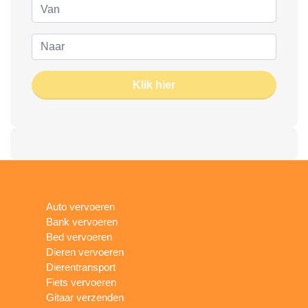
Klik hier
Auto vervoeren
Bank vervoeren
Bed vervoeren
Dieren vervoeren
Dierentransport
Fiets vervoeren
Gitaar verzenden