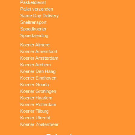
Pakketdienst
Pallet verzenden
Same Day Delivery
Sneltransport
Spoedkoerier
Spoedzending
Koerier Almere
Koerier Amersfoort
Koerier Amsterdam
Koerier Arnhem
Koerier Den Haag
Koerier Eindhoven
Koerier Gouda
Koerier Groningen
Koerier Haarlem
Koerier Rotterdam
Koerier Tilburg
Koerier Utrecht
Koerier Zoetermeer