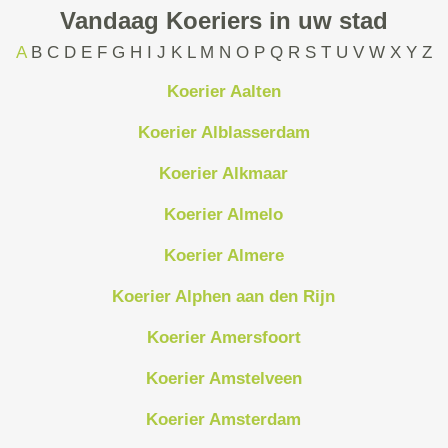
Vandaag Koeriers in uw stad
A
B
C
D
E
F
G
H
I
J
K
L
M
N
O
P
Q
R
S
T
U
V
W
X
Y
Z
Koerier Aalten
Koerier Alblasserdam
Koerier Alkmaar
Koerier Almelo
Koerier Almere
Koerier Alphen aan den Rijn
Koerier Amersfoort
Koerier Amstelveen
Koerier Amsterdam