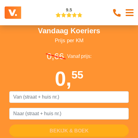
9.5
Vandaag Koeriers
Prijs per KM
0,66
Vanaf prijs:
0,
55
BEKIJK & BOEK