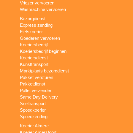
Vriezer vervoeren
Wasmachine vervoeren
Bezorgdienst
Express zending
Fietskoerier
Goederen vervoeren
Koeriersbedrijf
Koeriersbedrijf beginnen
Koeriersdienst
Kunsttransport
Marktplaats bezorgdienst
Pakket versturen
Pakketdienst
Pallet verzenden
Same Day Delivery
Sneltransport
Spoedkoerier
Spoedzending
Koerier Almere
Koerier Amersfoort