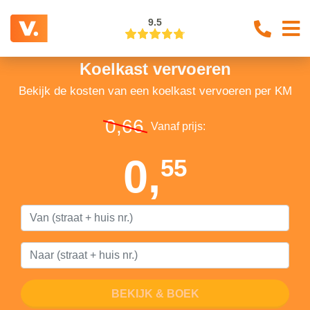
9.5
Koelkast vervoeren
Bekijk de kosten van een koelkast vervoeren per KM
0,66
Vanaf prijs:
0,
55
BEKIJK & BOEK