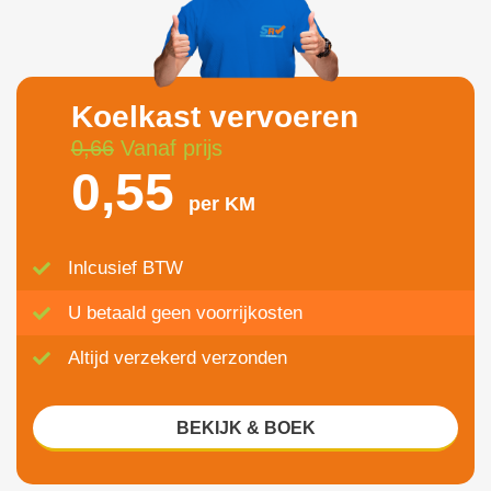
Koelkast vervoeren
0,66
Vanaf prijs
0,55
per KM
Inlcusief BTW
U betaald geen voorrijkosten
Altijd verzekerd verzonden
BEKIJK & BOEK