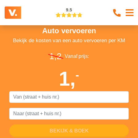
9.5
Auto vervoeren
Bekijk de kosten van een auto vervoeren per KM
1,2
Vanaf prijs:
1,
-
BEKIJK & BOEK