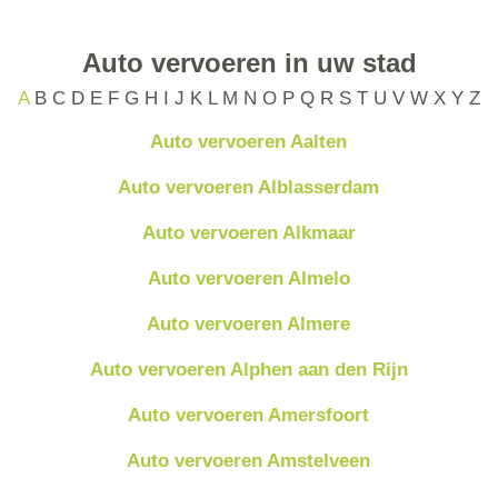
Auto vervoeren in uw stad
A
B
C
D
E
F
G
H
I
J
K
L
M
N
O
P
Q
R
S
T
U
V
W
X
Y
Z
Auto vervoeren Aalten
Auto vervoeren Alblasserdam
Auto vervoeren Alkmaar
Auto vervoeren Almelo
Auto vervoeren Almere
Auto vervoeren Alphen aan den Rijn
Auto vervoeren Amersfoort
Auto vervoeren Amstelveen