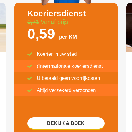
Koeriersdienst
0,71
Vanaf prijs
0,59
per KM
Koerier in uw stad
(Inter)nationale koeriersdienst
U betaald geen voorrijkosten
Altijd verzekerd verzonden
BEKIJK & BOEK