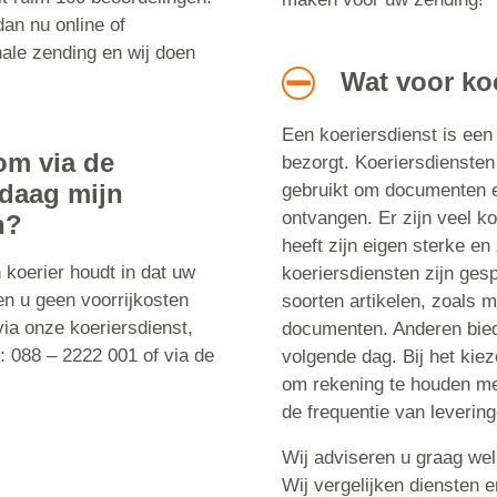
an nu online of
nale zending en wij doen
Wat voor koe
Een koeriersdienst is een 
om via de
bezorgt. Koeriersdiensten
ndaag mijn
gebruikt om documenten e
ontvangen. Er zijn veel ko
n?
heeft zijn eigen sterke 
koerier houdt in dat uw
koeriersdiensten zijn ges
n u geen voorrijkosten
soorten artikelen, zoals 
via onze koeriersdienst,
documenten. Anderen bied
: 088 – 2222 001 of via de
volgende dag. Bij het kiez
om rekening te houden met
de frequentie van leverin
Wij adviseren u graag welk
Wij vergelijken diensten 