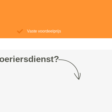
Vaste voordeelprijs
oeriersdienst?