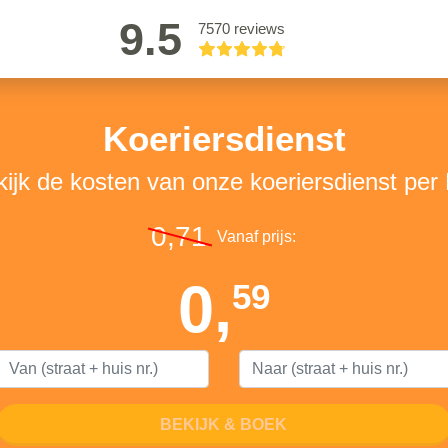
9.5
7570 reviews
Koeriersdienst
ijk de kosten van onze koeriersdienst pe
0,71
Vanaf prijs:
0,
59
BEKIJK & BOEK