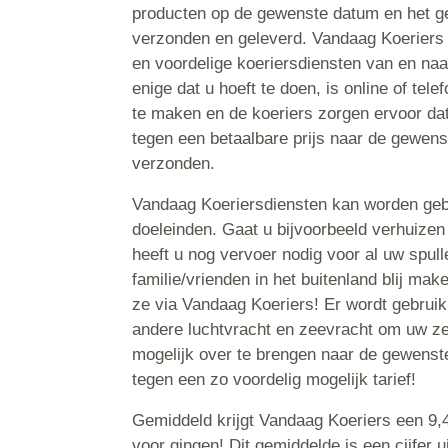
producten op de gewenste datum en het ge
verzonden en geleverd. Vandaag Koeriers 
en voordelige koeriersdiensten van en naa
enige dat u hoeft te doen, is online of tel
te maken en de koeriers zorgen ervoor dat
tegen een betaalbare prijs naar de gewens
verzonden.
Vandaag Koeriersdiensten kan worden gebr
doeleinden. Gaat u bijvoorbeeld verhuizen
heeft u nog vervoer nodig voor al uw spull
familie/vrienden in het buitenland blij ma
ze via Vandaag Koeriers! Er wordt gebrui
andere luchtvracht en zeevracht om uw zen
mogelijk over te brengen naar de gewenste 
tegen een zo voordelig mogelijk tarief!
Gemiddeld krijgt Vandaag Koeriers een 9,4
voor gingen! Dit gemiddelde is een cijfer u