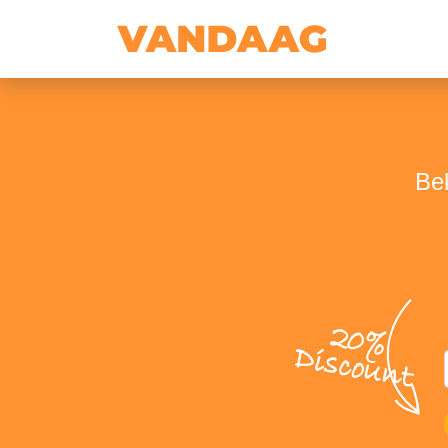
Bek
20%
Discount