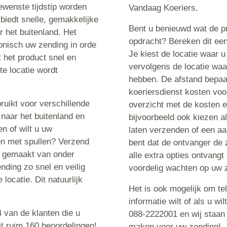
wenste tijdstip worden
Vandaag Koeriers.
biedt snelle, gemakkelijke
Bent u benieuwd wat de pr
r het buitenland. Het
opdracht? Bereken dit een
efonisch uw zending in orde
Je kiest de locatie waar u
 het product snel en
vervolgens de locatie waa
te locatie wordt
hebben. De afstand bepaa
koeriersdienst kosten voor
uikt voor verschillende
overzicht met de kosten e
 naar het buitenland en
bijvoorbeeld ook kiezen a
en of wilt u uw
laten verzenden of een a
ken met spullen? Verzend
bent dat de ontvanger de 
k gemaakt van onder
alle extra opties ontvangt
ding zo snel en veilig
voordelig wachten op uw 
locatie. Dit natuurlijk
Het is ook mogelijk om te
informatie wilt of als u w
 van de klanten die u
088-2222001 en wij staan 
it ruim 160 beoordelingen!
maken voor uw zending!