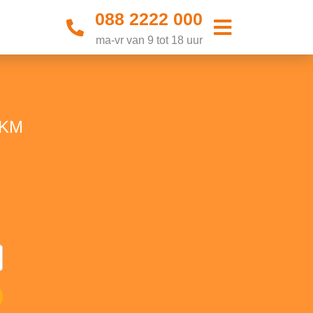
088 2222 000
ma-vr van 9 tot 18 uur
r KM