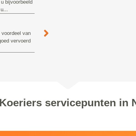
 u bijvoorbeeld
u...
e voordeel van
 goed vervoerd
Koeriers servicepunten in 