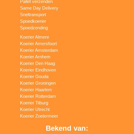
Pallet verzenden
Same Day Delivery
Sneltransport
Spoedkoerier
Spoedzending
Koerier Almere
Koerier Amersfoort
Koerier Amsterdam
Koerier Arnhem
Koerier Den Haag
Koerier Eindhoven
Koerier Gouda
Koerier Groningen
Koerier Haarlem
Koerier Rotterdam
Koerier Tilburg
Koerier Utrecht
Koerier Zoetermeer
Bekend van: