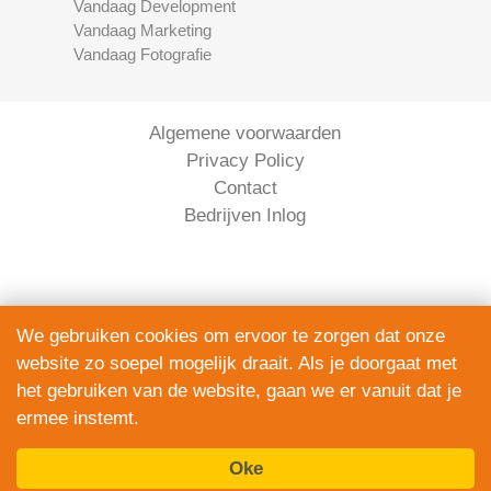
Vandaag Development
Vandaag Marketing
Vandaag Fotografie
Algemene voorwaarden
Privacy Policy
Contact
Bedrijven Inlog
We gebruiken cookies om ervoor te zorgen dat onze
website zo soepel mogelijk draait. Als je doorgaat met
Serviceright Koeriers is onderdeel van
het gebruiken van de website, gaan we er vanuit dat je
The Right Service B.V. | KVK 90914872
ermee instemt.
© 2020 - 2026
alle rechten voorbehouden.
Oke