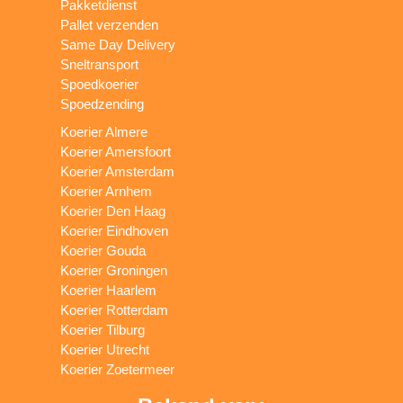
Pakketdienst
Pallet verzenden
Same Day Delivery
Sneltransport
Spoedkoerier
Spoedzending
Koerier Almere
Koerier Amersfoort
Koerier Amsterdam
Koerier Arnhem
Koerier Den Haag
Koerier Eindhoven
Koerier Gouda
Koerier Groningen
Koerier Haarlem
Koerier Rotterdam
Koerier Tilburg
Koerier Utrecht
Koerier Zoetermeer