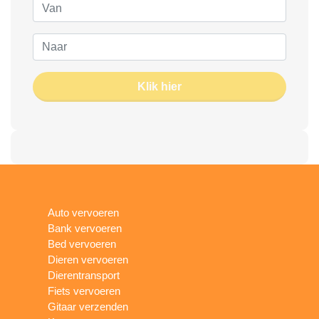
Klik hier
Auto vervoeren
Bank vervoeren
Bed vervoeren
Dieren vervoeren
Dierentransport
Fiets vervoeren
Gitaar verzenden