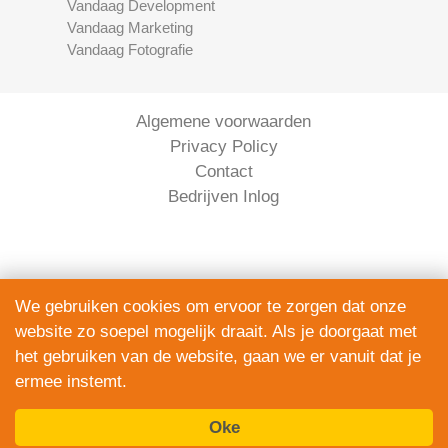
Vandaag Development
Vandaag Marketing
Vandaag Fotografie
Algemene voorwaarden
Privacy Policy
Contact
Bedrijven Inlog
We gebruiken cookies om ervoor te zorgen dat onze
website zo soepel mogelijk draait. Als je doorgaat met
Serviceright Koeriers is onderdeel van
het gebruiken van de website, gaan we er vanuit dat je
The Right Service B.V. | KVK 90914872
ermee instemt.
© 2020 - 2026
alle rechten voorbehouden.
Oke