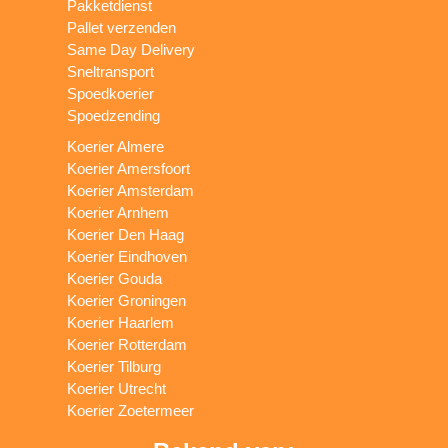
Pakketdienst
Pallet verzenden
Same Day Delivery
Sneltransport
Spoedkoerier
Spoedzending
Koerier Almere
Koerier Amersfoort
Koerier Amsterdam
Koerier Arnhem
Koerier Den Haag
Koerier Eindhoven
Koerier Gouda
Koerier Groningen
Koerier Haarlem
Koerier Rotterdam
Koerier Tilburg
Koerier Utrecht
Koerier Zoetermeer