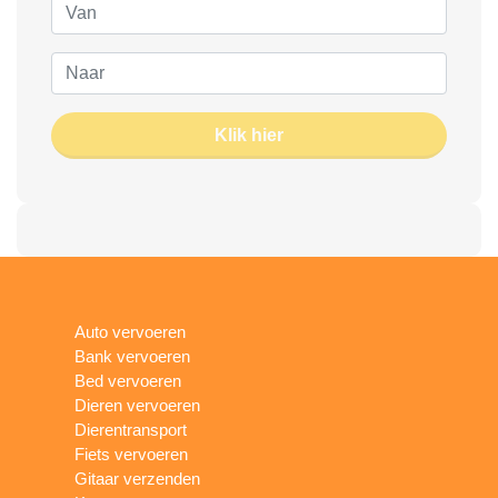
Klik hier
Auto vervoeren
Bank vervoeren
Bed vervoeren
Dieren vervoeren
Dierentransport
Fiets vervoeren
Gitaar verzenden