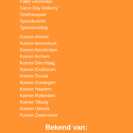
Pallet verzenden
Same Day Delivery
Sneltransport
Spoedkoerier
Spoedzending
Koerier Almere
Koerier Amersfoort
Koerier Amsterdam
Koerier Arnhem
Koerier Den Haag
Koerier Eindhoven
Koerier Gouda
Koerier Groningen
Koerier Haarlem
Koerier Rotterdam
Koerier Tilburg
Koerier Utrecht
Koerier Zoetermeer
Bekend van: