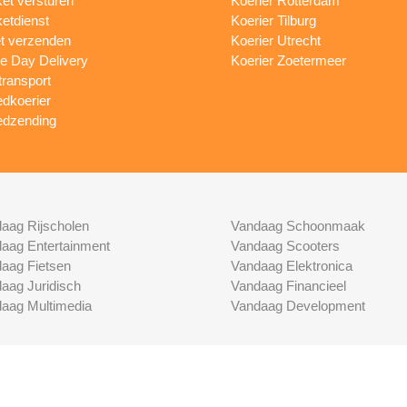
et versturen
Koerier Rotterdam
etdienst
Koerier Tilburg
et verzenden
Koerier Utrecht
 Day Delivery
Koerier Zoetermeer
transport
dkoerier
dzending
aag Rijscholen
Vandaag Schoonmaak
aag Entertainment
Vandaag Scooters
aag Fietsen
Vandaag Elektronica
aag Juridisch
Vandaag Financieel
aag Multimedia
Vandaag Development