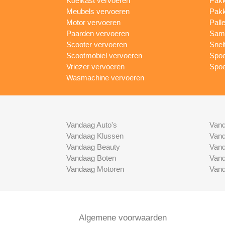
Koelkast vervoeren
Pakk
Meubels vervoeren
Pakk
Motor vervoeren
Pall
Paarden vervoeren
Same
Scooter vervoeren
Snel
Scootmobiel vervoeren
Spoe
Vriezer vervoeren
Spoe
Wasmachine vervoeren
Vandaag Auto's
Vand
Vandaag Klussen
Vand
Vandaag Beauty
Vand
Vandaag Boten
Vand
Vandaag Motoren
Vand
Algemene voorwaarden