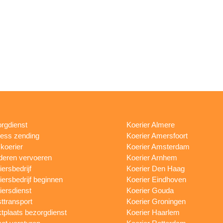
rgdienst
Koerier Almere
ess zending
Koerier Amersfoort
skoerier
Koerier Amsterdam
eren vervoeren
Koerier Arnhem
iersbedrijf
Koerier Den Haag
iersbedrijf beginnen
Koerier Eindhoven
iersdienst
Koerier Gouda
ttransport
Koerier Groningen
tplaats bezorgdienst
Koerier Haarlem