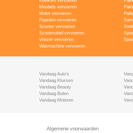
Koelkast vervoeren
Pakk
Meubels vervoeren
Pakk
Motor vervoeren
Pall
Paarden vervoeren
Same
Scooter vervoeren
Snel
Scootmobiel vervoeren
Spoe
Vriezer vervoeren
Spoe
Wasmachine vervoeren
Vandaag Auto's
Vand
Vandaag Klussen
Vand
Vandaag Beauty
Vand
Vandaag Boten
Vand
Vandaag Motoren
Vand
Algemene voorwaarden