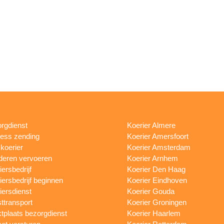
rgdienst
Koerier Almere
ess zending
Koerier Amersfoort
skoerier
Koerier Amsterdam
eren vervoeren
Koerier Arnhem
iersbedrijf
Koerier Den Haag
iersbedrijf beginnen
Koerier Eindhoven
iersdienst
Koerier Gouda
ttransport
Koerier Groningen
tplaats bezorgdienst
Koerier Haarlem