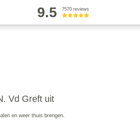
9.5
7570 reviews
N. Vd Greft uit
halen en weer thuis brengen.