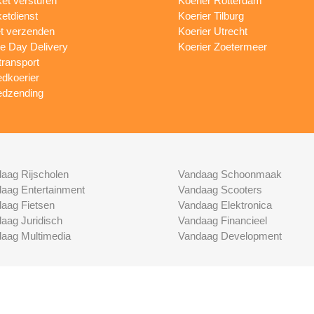
et versturen
Koerier Rotterdam
etdienst
Koerier Tilburg
et verzenden
Koerier Utrecht
 Day Delivery
Koerier Zoetermeer
transport
dkoerier
dzending
aag Rijscholen
Vandaag Schoonmaak
aag Entertainment
Vandaag Scooters
aag Fietsen
Vandaag Elektronica
aag Juridisch
Vandaag Financieel
aag Multimedia
Vandaag Development