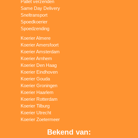
Pallet verzenden
Same Day Delivery
Sneltransport
Spoedkoerier
Spoedzending
Koerier Almere
Koerier Amersfoort
Koerier Amsterdam
Koerier Arnhem
Koerier Den Haag
Koerier Eindhoven
Koerier Gouda
Koerier Groningen
Koerier Haarlem
Koerier Rotterdam
Koerier Tilburg
Koerier Utrecht
Koerier Zoetermeer
Bekend van: