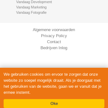
Vandaag Development
Vandaag Marketing
Vandaag Fotografie
Algemene voorwaarden
Privacy Policy
Contact
Bedrijven Inlog
We gebruiken cookies om ervoor te zorgen dat onze
website zo soepel mogelijk draait. Als je doorgaat met
Serviceright Koeriers is onderdeel van
het gebruiken van de website, gaan we er vanuit dat je
The Right Service B.V. | KVK 90914872
ermee instemt.
© 2020 - 2026
alle rechten voorbehouden.
Oke