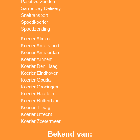
Pallet verzenden
Same Day Delivery
Sneltransport
Spoedkoerier
Spoedzending
Koerier Almere
Koerier Amersfoort
Koerier Amsterdam
Koerier Arnhem
Koerier Den Haag
Koerier Eindhoven
Koerier Gouda
Koerier Groningen
Koerier Haarlem
Koerier Rotterdam
Koerier Tilburg
Koerier Utrecht
Koerier Zoetermeer
Bekend van: