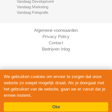
Vandaag Development
Vandaag Marketing
Vandaag Fotografie
Algemene voorwaarden
Privacy Policy
Contact
Bedrijven Inlog
We gebruiken cookies om ervoor te zorgen dat onze
website zo soepel mogelijk draait. Als je doorgaat met
Serviceright Koeriers is onderdeel van
het gebruiken van de website, gaan we er vanuit dat je
The Right Service B.V. | KVK 90914872
ermee instemt.
© 2020 - 2026
alle rechten voorbehouden.
Oke