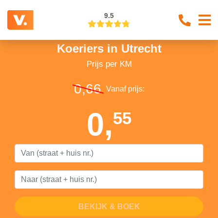
9.5
Koeriers in Utrecht
Prijs per KM
0,66
Vanaf prijs:
0,
55
BEKIJK & BOEK