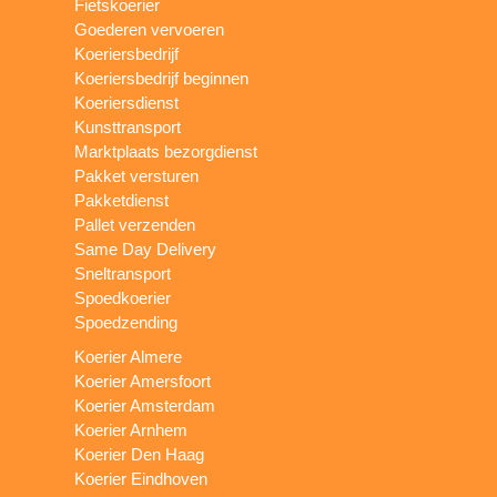
Fietskoerier
Goederen vervoeren
Koeriersbedrijf
Koeriersbedrijf beginnen
Koeriersdienst
Kunsttransport
Marktplaats bezorgdienst
Pakket versturen
Pakketdienst
Pallet verzenden
Same Day Delivery
Sneltransport
Spoedkoerier
Spoedzending
Koerier Almere
Koerier Amersfoort
Koerier Amsterdam
Koerier Arnhem
Koerier Den Haag
Koerier Eindhoven