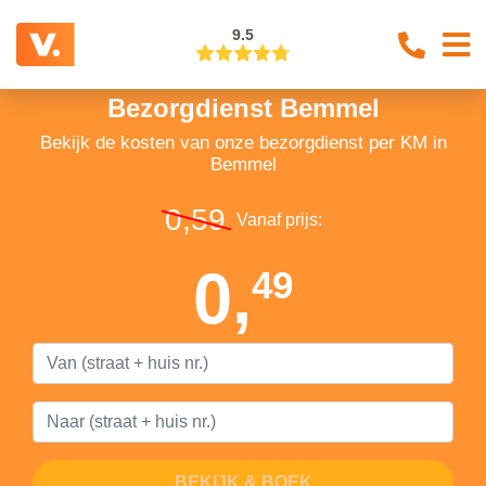
9.5
Bezorgdienst Bemmel
Bekijk de kosten van onze bezorgdienst per KM in
Bemmel
0,59
Vanaf prijs:
0,
49
BEKIJK & BOEK