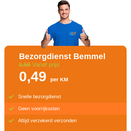
Bezorgdienst Bemmel
0,59
Vanaf prijs
0,49
per KM
Snelle bezorgdienst
Geen voorrijkosten
Altijd verzekerd verzonden