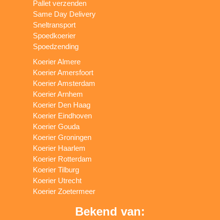
Pallet verzenden
Same Day Delivery
Sneltransport
Spoedkoerier
Spoedzending
Koerier Almere
Koerier Amersfoort
Koerier Amsterdam
Koerier Arnhem
Koerier Den Haag
Koerier Eindhoven
Koerier Gouda
Koerier Groningen
Koerier Haarlem
Koerier Rotterdam
Koerier Tilburg
Koerier Utrecht
Koerier Zoetermeer
Bekend van: