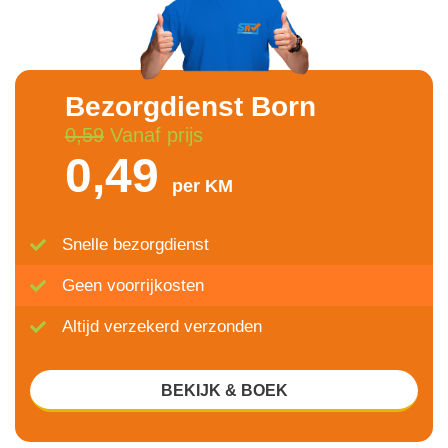
Bezorgdienst Born
0,59
Vanaf prijs
0,49
per KM
Snelle bezorgdienst
Geen voorrijkosten
Altijd verzekerd verzonden
BEKIJK & BOEK