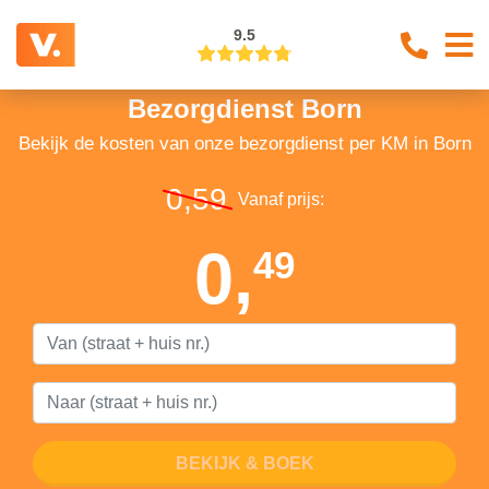
9.5
Bezorgdienst Born
Bekijk de kosten van onze bezorgdienst per KM in Born
0,59
Vanaf prijs:
0,
49
BEKIJK & BOEK