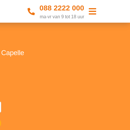
088 2222 000
ma-vr van 9 tot 18 uur
 Capelle