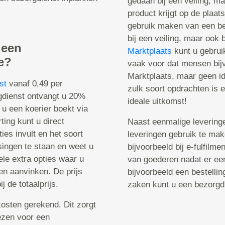
gedaan bij een veiling, m
product krijgt op de plaat
gebruik maken van een be
bij een veiling, maar ook 
 een
Marktplaats
kunt u gebrui
e?
vaak voor dat mensen bij
Marktplaats, maar geen id
st
vanaf 0,49 per
zulk soort opdrachten is 
rgdienst ontvangt u 20%
ideale uitkomst!
 u een koerier boekt via
ting kunt u direct
Naast eenmalige leveringe
ies invult en het soort
leveringen gebruik te ma
singen te staan en weet u
bijvoorbeeld bij e-fulfilme
ele extra opties waar u
van goederen nadat er een
ken aanvinken. De prijs
bijvoorbeeld een bestelli
j de totaalprijs.
zaken kunt u een bezorgd
osten gerekend. Dit zorgt
iezen voor een