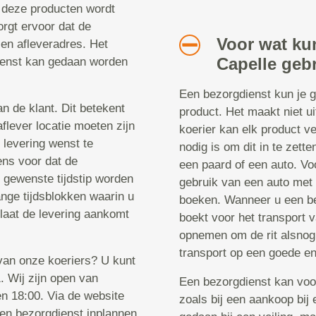
 deze producten wordt
rgt ervoor dat de
Voor wat kun
en afleveradres. Het
Capelle geb
ienst kan gedaan worden
Een bezorgdienst kun je g
n de klant. Dit betekent
product. Het maakt niet ui
flever locatie moeten zijn
koerier kan elk product ve
 levering wenst te
nodig is om dit in te zett
ens voor dat de
een paard of een auto. Vo
t gewenste tijdstip worden
gebruik van een auto met e
ange tijdsblokken waarin u
boeken. Wanneer u een bez
 laat de levering aankomt
boekt voor het transport v
opnemen om de rit alsnog 
transport op een goede en
 van onze koeriers? U kunt
 Wij zijn open van
Een bezorgdienst kan voo
n 18:00. Via de website
zoals bij een aankoop bij 
een bezorgdienst inplannen