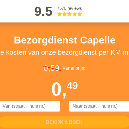
9.5
7570 reviews
Bezorgdienst Capelle
de kosten van onze bezorgdienst per KM in
0,59
Vanaf prijs:
0,
49
BEKIJK & BOEK