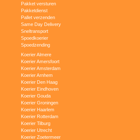
Pakket versturen
Pakketdienst
Pallet verzenden
Same Day Delivery
Sneltransport
Spoedkoerier
Spoedzending
Koerier Almere
Koerier Amersfoort
Koerier Amsterdam
Koerier Arnhem
Koerier Den Haag
Koerier Eindhoven
Koerier Gouda
Koerier Groningen
Koerier Haarlem
Koerier Rotterdam
Koerier Tilburg
Koerier Utrecht
Koerier Zoetermeer