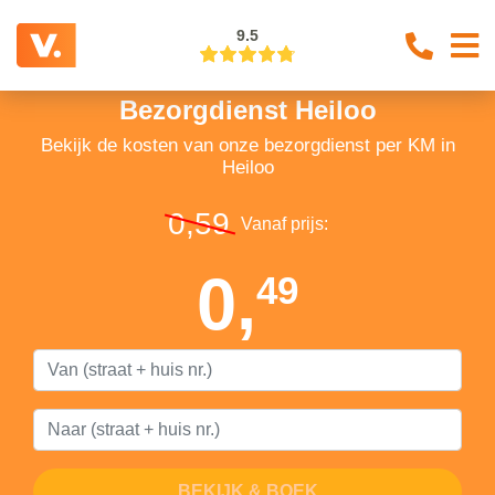
9.5
Bezorgdienst Heiloo
Bekijk de kosten van onze bezorgdienst per KM in
Heiloo
0,59
Vanaf prijs:
0,
49
BEKIJK & BOEK