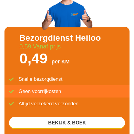
Bezorgdienst Heiloo
0,59
Vanaf prijs
0,49
per KM
Snelle bezorgdienst
Geen voorrijkosten
Altijd verzekerd verzonden
BEKIJK & BOEK