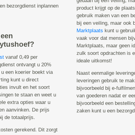
gedaan bij een veiling, m
een bezorgdienst inplannen
product krijgt op de plaat
gebruik maken van een be
bij een veiling, maar ook 
Marktplaats
kunt u gebrui
 een
vaak voor dat mensen bij
lytushoef?
Marktplaats, maar geen id
zulk soort opdrachten is 
st
vanaf 0,49 per
ideale uitkomst!
rgdienst ontvangt u 20%
 u een koerier boekt via
Naast eenmalige leveringe
ting kunt u direct
leveringen gebruik te ma
ies invult en het soort
bijvoorbeeld bij e-fulfilme
singen te staan en weet u
van goederen nadat er een
ele extra opties waar u
bijvoorbeeld een bestelli
ken aanvinken. De prijs
zaken kunt u een bezorgd
j de totaalprijs.
osten gerekend. Dit zorgt