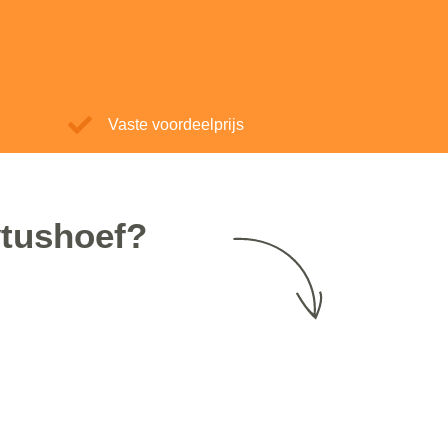
Vaste voordeelprijs
ytushoef?