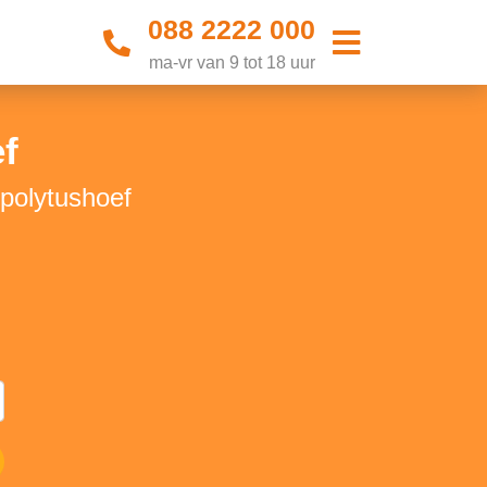
088 2222 000
ma-vr van 9 tot 18 uur
f
ppolytushoef