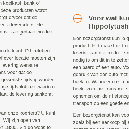
n koelkast, bank of
 deze producten wordt
Voor wat kun
rgt ervoor dat de
en afleveradres. Het
Hippolytush
ienst kan gedaan worden
Een bezorgdienst kun je g
product. Het maakt niet ui
n de klant. Dit betekent
koerier kan elk product ve
flever locatie moeten zijn
nodig is om dit in te zett
 levering wenst te
een paard of een auto. Vo
ens voor dat de
gebruik van een auto met e
t gewenste tijdstip worden
boeken. Wanneer u een bez
ange tijdsblokken waarin u
boekt voor het transport v
 laat de levering aankomt
opnemen om de rit alsnog 
transport op een goede en
 van onze koeriers? U kunt
Een bezorgdienst kan voo
 Wij zijn open van
zoals bij een aankoop bij 
n 18:00. Via de website