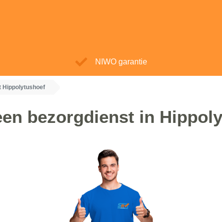
NIWO garantie
 Hippolytushoef
een bezorgdienst in Hippol