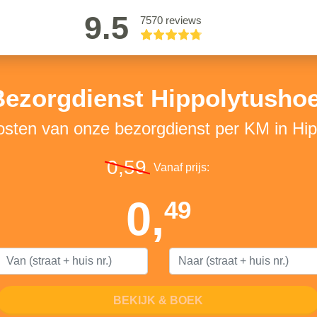
9.5
7570 reviews
Bezorgdienst Hippolytushoe
osten van onze bezorgdienst per KM in Hi
0,59
Vanaf prijs:
0,
49
BEKIJK & BOEK