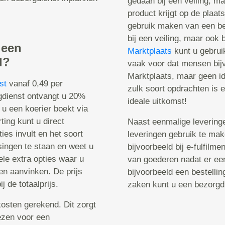
gedaan bij een veiling, m
product krijgt op de plaat
gebruik maken van een be
bij een veiling, maar ook 
 een
Marktplaats
kunt u gebrui
d?
vaak voor dat mensen bij
Marktplaats, maar geen id
st
vanaf 0,49 per
zulk soort opdrachten is 
rgdienst ontvangt u 20%
ideale uitkomst!
 u een koerier boekt via
ting kunt u direct
Naast eenmalige leveringe
ies invult en het soort
leveringen gebruik te ma
singen te staan en weet u
bijvoorbeeld bij e-fulfilme
ele extra opties waar u
van goederen nadat er een
ken aanvinken. De prijs
bijvoorbeeld een bestelli
j de totaalprijs.
zaken kunt u een bezorgd
osten gerekend. Dit zorgt
iezen voor een