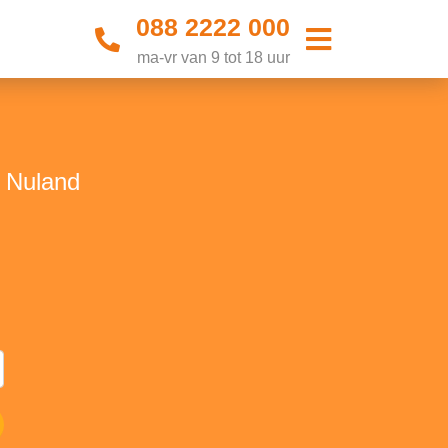
088 2222 000
ma-vr van 9 tot 18 uur
n Nuland