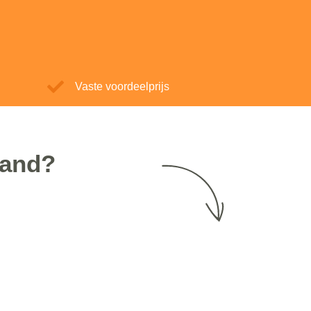
Vaste voordeelprijs
land?