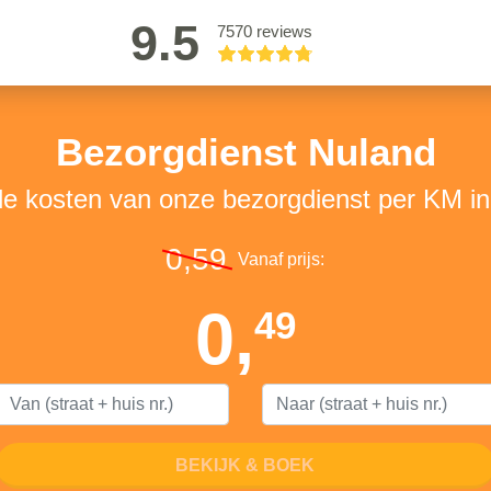
9.5
7570 reviews
Bezorgdienst Nuland
de kosten van onze bezorgdienst per KM i
0,59
Vanaf prijs:
0,
49
BEKIJK & BOEK