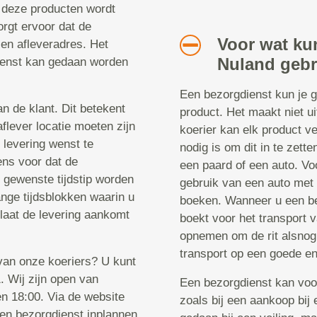
 deze producten wordt
rgt ervoor dat de
Voor wat kun
en afleveradres. Het
Nuland geb
ienst kan gedaan worden
Een bezorgdienst kun je g
n de klant. Dit betekent
product. Het maakt niet ui
flever locatie moeten zijn
koerier kan elk product ve
 levering wenst te
nodig is om dit in te zett
ens voor dat de
een paard of een auto. Vo
t gewenste tijdstip worden
gebruik van een auto met e
ange tijdsblokken waarin u
boeken. Wanneer u een bez
 laat de levering aankomt
boekt voor het transport v
opnemen om de rit alsnog 
transport op een goede en
 van onze koeriers? U kunt
 Wij zijn open van
Een bezorgdienst kan voo
n 18:00. Via de website
zoals bij een aankoop bij 
een bezorgdienst inplannen