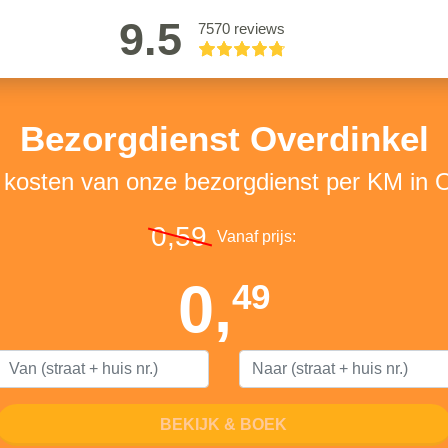
9.5
7570 reviews
Bezorgdienst Overdinkel
 kosten van onze bezorgdienst per KM in 
0,59
Vanaf prijs:
0,
49
BEKIJK & BOEK