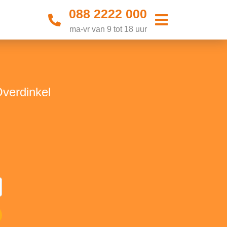
088 2222 000
ma-vr van 9 tot 18 uur
Overdinkel