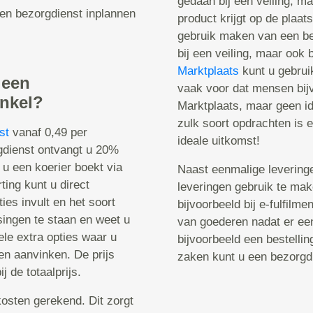
gedaan bij een veiling, m
een bezorgdienst inplannen
product krijgt op de plaat
gebruik maken van een be
bij een veiling, maar ook 
Marktplaats
kunt u gebrui
 een
vaak voor dat mensen bij
inkel?
Marktplaats, maar geen id
zulk soort opdrachten is 
st
vanaf 0,49 per
ideale uitkomst!
rgdienst ontvangt u 20%
 u een koerier boekt via
Naast eenmalige leveringe
ting kunt u direct
leveringen gebruik te ma
ies invult en het soort
bijvoorbeeld bij e-fulfilme
singen te staan en weet u
van goederen nadat er een
ele extra opties waar u
bijvoorbeeld een bestelli
ken aanvinken. De prijs
zaken kunt u een bezorgd
j de totaalprijs.
osten gerekend. Dit zorgt