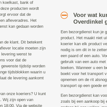
n koelkast, bank of
 deze producten wordt
Voor wat kun
rgt ervoor dat de
en afleveradres. Het
Overdinkel 
ienst kan gedaan worden
Een bezorgdienst kun je g
product. Het maakt niet ui
n de klant. Dit betekent
koerier kan elk product ve
flever locatie moeten zijn
nodig is om dit in te zett
 levering wenst te
een paard of een auto. Vo
ens voor dat de
gebruik van een auto met e
t gewenste tijdstip worden
boeken. Wanneer u een bez
ange tijdsblokken waarin u
boekt voor het transport v
 laat de levering aankomt
opnemen om de rit alsnog 
transport op een goede en
 van onze koeriers? U kunt
Een bezorgdienst kan voo
 Wij zijn open van
zoals bij een aankoop bij 
n 18:00. Via de website