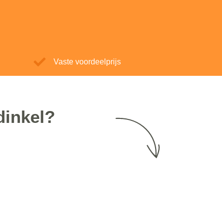
Vaste voordeelprijs
dinkel?