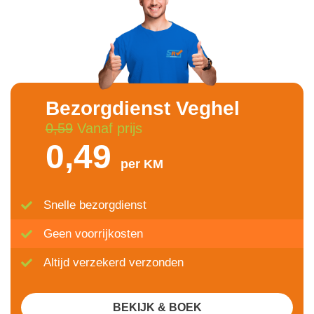
Bezorgdienst Veghel
0,59
Vanaf prijs
0,49
per KM
Snelle bezorgdienst
Geen voorrijkosten
Altijd verzekerd verzonden
BEKIJK & BOEK