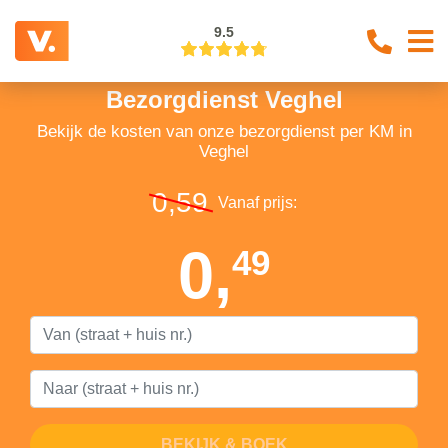
9.5
Bezorgdienst Veghel
Bekijk de kosten van onze bezorgdienst per KM in
Veghel
0,59
Vanaf prijs:
0,
49
BEKIJK & BOEK