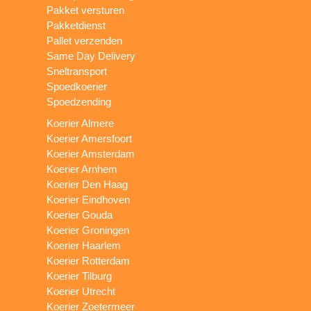
Pakket versturen
Pakketdienst
Pallet verzenden
Same Day Delivery
Sneltransport
Spoedkoerier
Spoedzending
Koerier Almere
Koerier Amersfoort
Koerier Amsterdam
Koerier Arnhem
Koerier Den Haag
Koerier Eindhoven
Koerier Gouda
Koerier Groningen
Koerier Haarlem
Koerier Rotterdam
Koerier Tilburg
Koerier Utrecht
Koerier Zoetermeer