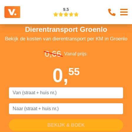
9.5
Dierentransport Groenlo
Bekijk de kosten van dierentransport per KM in Groenlo
0,66
Vanaf prijs:
0,
55
BEKIJK & BOEK