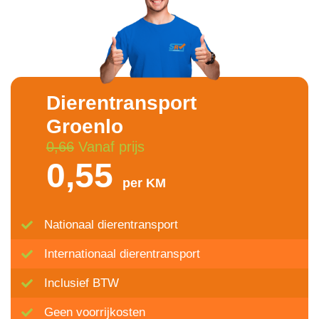
Dierentransport
Groenlo
0,66
Vanaf prijs
0,55
per KM
Nationaal dierentransport
Internationaal dierentransport
Inclusief BTW
Geen voorrijkosten