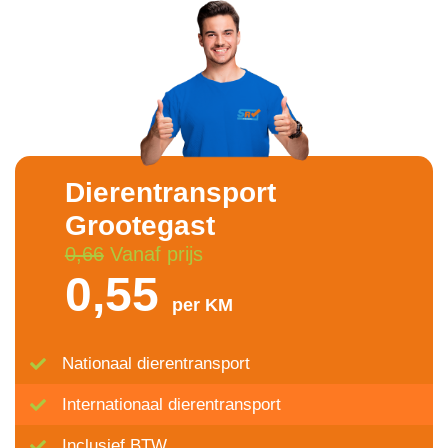
Dierentransport
Grootegast
0,66
Vanaf prijs
0,55
per KM
Nationaal dierentransport
Internationaal dierentransport
Inclusief BTW