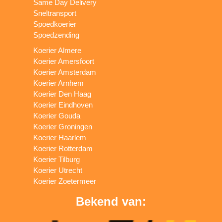
Same Day Delivery
Sneltransport
Spoedkoerier
Spoedzending
Koerier Almere
Koerier Amersfoort
Koerier Amsterdam
Koerier Arnhem
Koerier Den Haag
Koerier Eindhoven
Koerier Gouda
Koerier Groningen
Koerier Haarlem
Koerier Rotterdam
Koerier Tilburg
Koerier Utrecht
Koerier Zoetermeer
Bekend van: