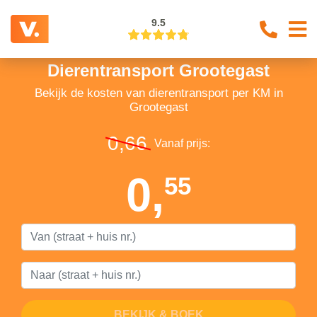
9.5
Dierentransport Grootegast
Bekijk de kosten van dierentransport per KM in
Grootegast
0,66
Vanaf prijs:
0,
55
BEKIJK & BOEK