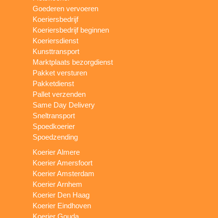
Goederen vervoeren
Koeriersbedrijf
Koeriersbedrijf beginnen
Koeriersdienst
Kunsttransport
Marktplaats bezorgdienst
Pakket versturen
Pakketdienst
Pallet verzenden
Same Day Delivery
Sneltransport
Spoedkoerier
Spoedzending
Koerier Almere
Koerier Amersfoort
Koerier Amsterdam
Koerier Arnhem
Koerier Den Haag
Koerier Eindhoven
Koerier Gouda