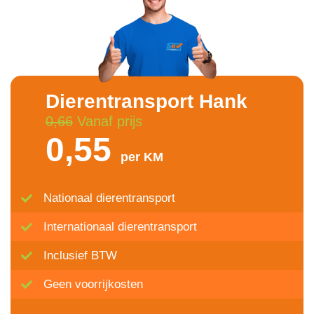
Dierentransport Hank
0,66
Vanaf prijs
0,55
per KM
Nationaal dierentransport
Internationaal dierentransport
Inclusief BTW
Geen voorrijkosten