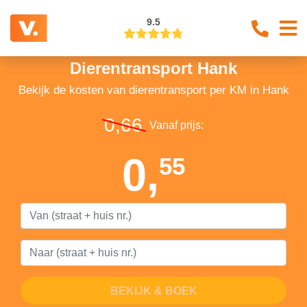
9.5
Dierentransport Hank
Bekijk de kosten van dierentransport per KM in Hank
0,66
Vanaf prijs:
0,
55
BEKIJK & BOEK