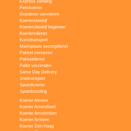
Express zending
Fietskoerier
Goederen vervoeren
Koeriersbedrijf
Koeriersbedrijf beginnen
Koeriersdienst
Kunsttransport
Marktplaats bezorgdienst
Pakket versturen
Pakketdienst
Pallet verzenden
Same Day Delivery
Sneltransport
Spoedkoerier
Spoedzending
Koerier Almere
Koerier Amersfoort
Koerier Amsterdam
Koerier Arnhem
Koerier Den Haag