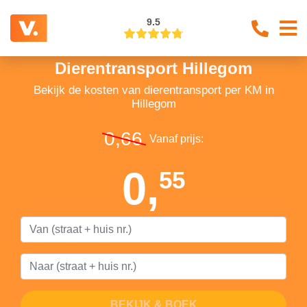
9.5
Dierentransport Hillegom
Bekijk de kosten van dierentransport per KM in
Hillegom
0,66
Vanaf prijs:
0,
55
BEKIJK & BOEK