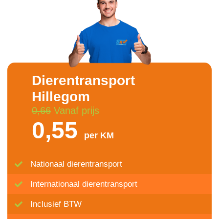
Dierentransport
Hillegom
0,66
Vanaf prijs
0,55
per KM
Nationaal dierentransport
Internationaal dierentransport
Inclusief BTW