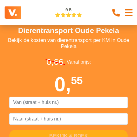
9.5
Dierentransport Oude Pekela
Bekijk de kosten van dierentransport per KM in Oude
Pekela
0,66
Vanaf prijs:
0,
55
BEKIJK & BOEK