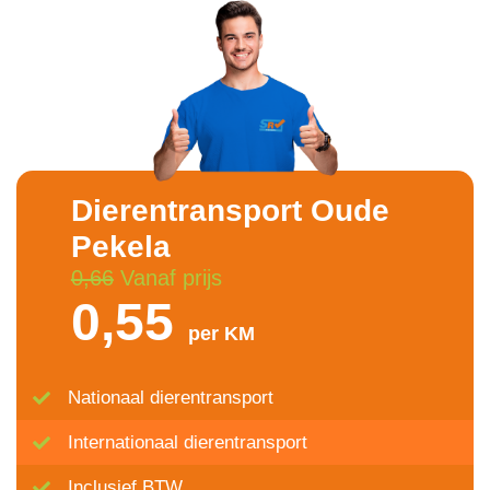
Dierentransport Oude
Pekela
0,66
Vanaf prijs
0,55
per KM
Nationaal dierentransport
Internationaal dierentransport
Inclusief BTW