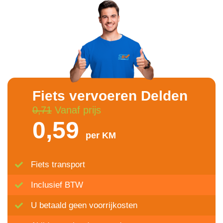
Fiets vervoeren Delden
0,71
Vanaf prijs
0,59
per KM
Fiets transport
Inclusief BTW
U betaald geen voorrijkosten