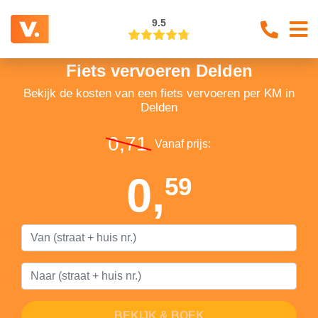
9.5
Fiets vervoeren Delden
Bekijk de kosten van een fiets vervoeren per KM in
Delden
0,71
Vanaf prijs:
0,
59
BEKIJK & BOEK