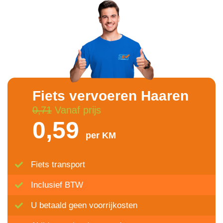
Fiets vervoeren Haaren
0,71
Vanaf prijs
0,59
per KM
Fiets transport
Inclusief BTW
U betaald geen voorrijkosten