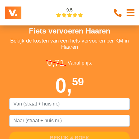
9.5
Fiets vervoeren Haaren
Bekijk de kosten van een fiets vervoeren per KM in
Haaren
0,71
Vanaf prijs:
0,
59
BEKIJK & BOEK