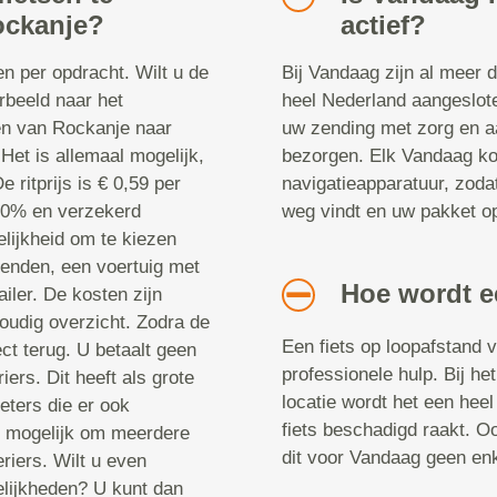
ockanje?
actief?
en per opdracht. Wilt u de
Bij Vandaag zijn al meer 
rbeeld naar het
heel Nederland aangeslot
ren van Rockanje naar
uw zending met zorg en a
Het is allemaal mogelijk,
bezorgen. Elk Vandaag koe
e ritprijs is € 0,59 per
navigatieapparatuur, zoda
 20% en verzekerd
weg vindt en uw pakket op
lijkheid om te kiezen
enden, een voertuig met
Hoe wordt e
iler. De kosten zijn
voudig overzicht. Zodra de
Een fiets op loopafstand 
rect terug. U betaalt geen
professionele hulp. Bij h
ers. Dit heeft als grote
locatie wordt het een heel 
eters die er ook
fiets beschadigd raakt. Oo
k mogelijk om meerdere
dit voor Vandaag geen en
riers. Wilt u even
elijkheden? U kunt dan