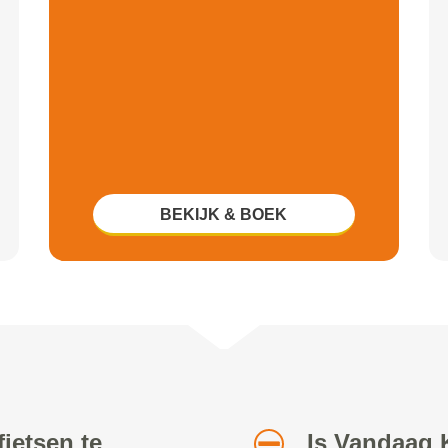
BEKIJK & BOEK
ietsen te
Is Vandaag 