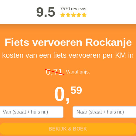
9.5
7570 reviews
Fiets vervoeren Rockanje
e kosten van een fiets vervoeren per KM in
0,71
Vanaf prijs:
0,
59
BEKIJK & BOEK