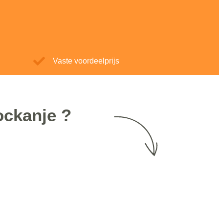
Vaste voordeelprijs
ockanje ?