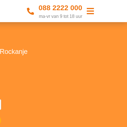
088 2222 000
ma-vr van 9 tot 18 uur
 Rockanje