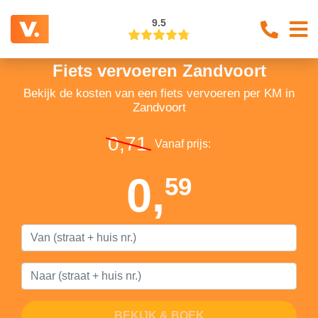
9.5
Fiets vervoeren Zandvoort
Bekijk de kosten van een fiets vervoeren per KM in
Zandvoort
0,71
Vanaf prijs:
0,
59
BEKIJK & BOEK