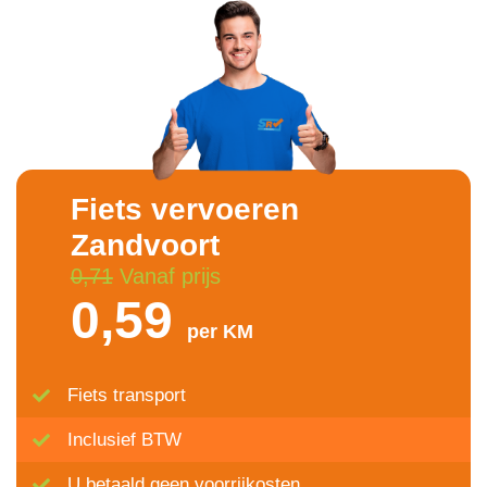
Fiets vervoeren
Zandvoort
0,71
Vanaf prijs
0,59
per KM
Fiets transport
Inclusief BTW
U betaald geen voorrijkosten