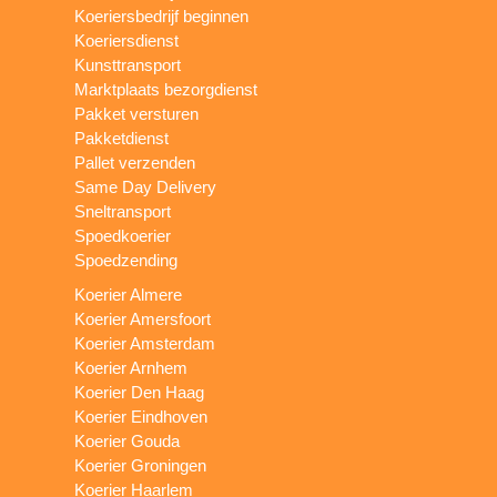
Koeriersbedrijf beginnen
Koeriersdienst
Kunsttransport
Marktplaats bezorgdienst
Pakket versturen
Pakketdienst
Pallet verzenden
Same Day Delivery
Sneltransport
Spoedkoerier
Spoedzending
Koerier Almere
Koerier Amersfoort
Koerier Amsterdam
Koerier Arnhem
Koerier Den Haag
Koerier Eindhoven
Koerier Gouda
Koerier Groningen
Koerier Haarlem