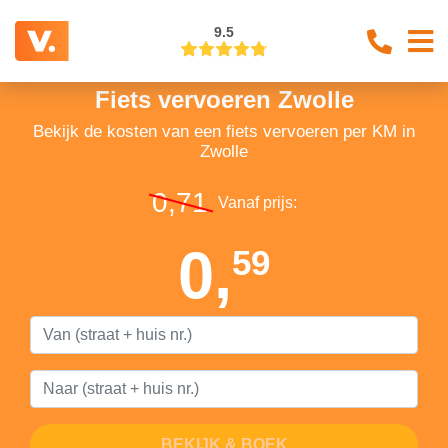
9.5
Fiets vervoeren Zwolle
Bekijk de kosten van een fiets vervoeren per KM in
Zwolle
0,71
Vanaf prijs:
0,
59
BEKIJK & BOEK