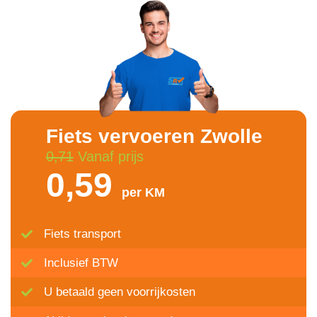
Fiets vervoeren Zwolle
0,71
Vanaf prijs
0,59
per KM
Fiets transport
Inclusief BTW
U betaald geen voorrijkosten