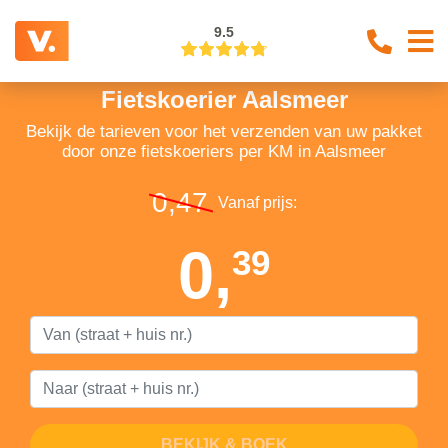
9.5
Fietskoerier Aalsmeer
Bekijk de tarieven voor het verzenden van uw pakket
door onze fietskoeriers per KM in Aalsmeer
0,47
Vanaf prijs:
0,
39
BEKIJK & BOEK