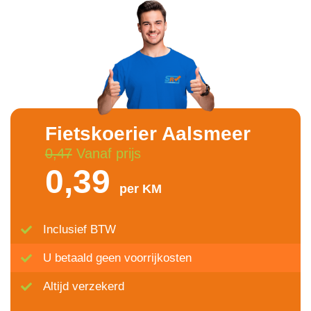
Fietskoerier Aalsmeer
0,47
Vanaf prijs
0,39
per KM
Inclusief BTW
U betaald geen voorrijkosten
Altijd verzekerd