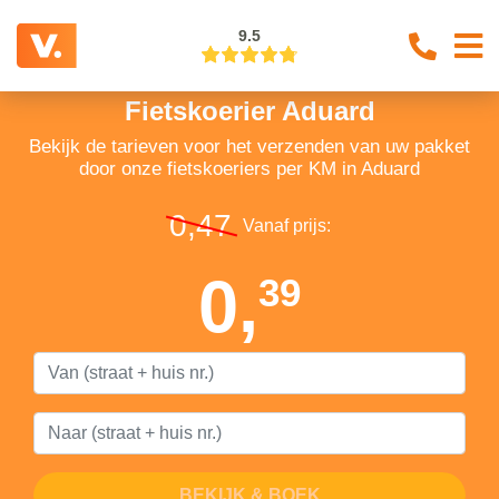
9.5
Fietskoerier Aduard
Bekijk de tarieven voor het verzenden van uw pakket
door onze fietskoeriers per KM in Aduard
0,47
Vanaf prijs:
0,
39
BEKIJK & BOEK