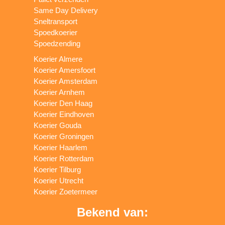
Same Day Delivery
Sneltransport
Spoedkoerier
Spoedzending
Koerier Almere
Koerier Amersfoort
Koerier Amsterdam
Koerier Arnhem
Koerier Den Haag
Koerier Eindhoven
Koerier Gouda
Koerier Groningen
Koerier Haarlem
Koerier Rotterdam
Koerier Tilburg
Koerier Utrecht
Koerier Zoetermeer
Bekend van: