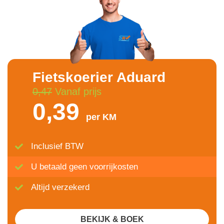
Fietskoerier Aduard
0,47
Vanaf prijs
0,39
per KM
Inclusief BTW
U betaald geen voorrijkosten
Altijd verzekerd
BEKIJK & BOEK