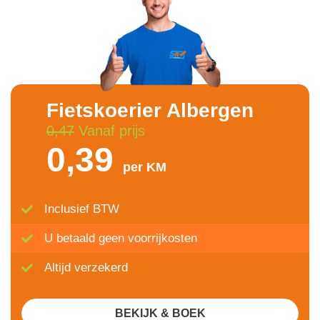
Fietskoerier Albergen
0,47
Vanaf prijs
0,39
per KM
Inclusief BTW
U betaald geen voorrijkosten
Altijd verzekerd
BEKIJK & BOEK