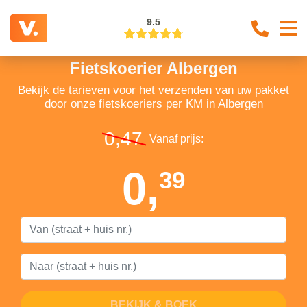
9.5
Fietskoerier Albergen
Bekijk de tarieven voor het verzenden van uw pakket
door onze fietskoeriers per KM in Albergen
0,47
Vanaf prijs:
0,
39
BEKIJK & BOEK