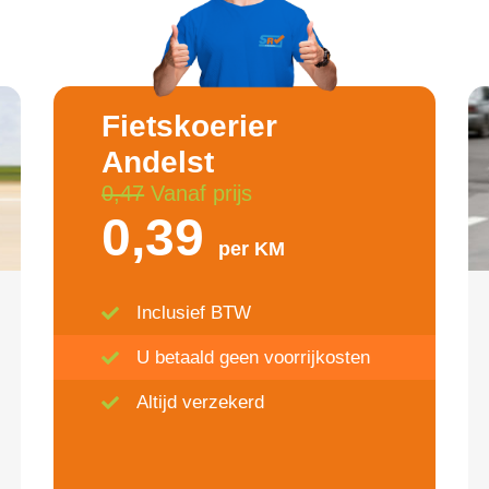
Fietskoerier
Andelst
0,47
Vanaf prijs
0,39
per KM
Inclusief BTW
U betaald geen voorrijkosten
Altijd verzekerd