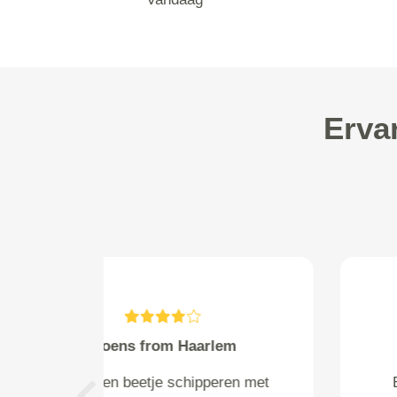
Erva
A.M. Bal from Zwolle
Er was een misverstand of de