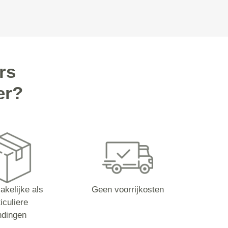
rs
er?
akelijke als
Geen voorrijkosten
iculiere
ndingen