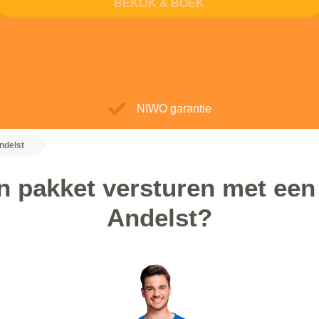
BEKIJK & BOEK
NIWO garantie
ndelst
 pakket versturen met een 
Andelst?