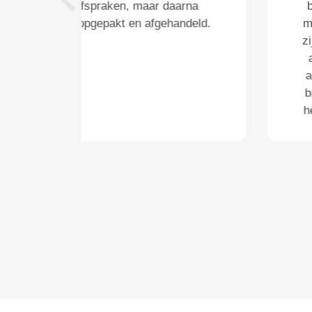
brommer nu wel of niet samen
Previous
met andere vracht vervoerd zou
zijn. De chauffeur was bijzonder
aardig en gaf ook aanvullende
adviezen met betrekking tot de
brommer. De chauffeur maakte
het ongenoegen helemaal goed.