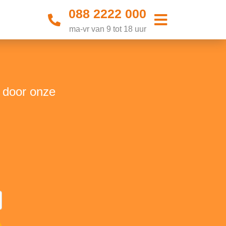
088 2222 000
ma-vr van 9 tot 18 uur
t door onze