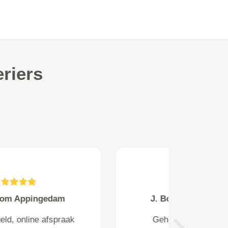
riers
J. Bouwman from Loenen
Geheel gehandeld volgens