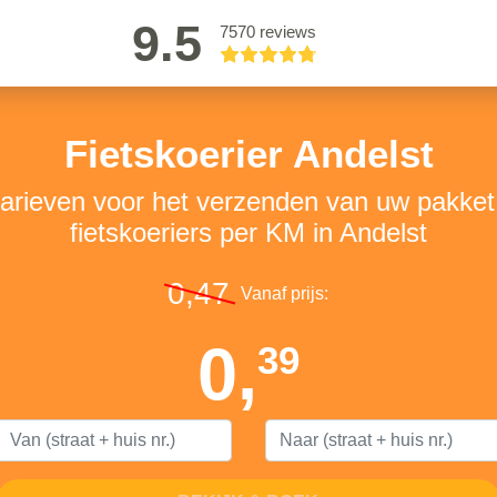
9.5
7570 reviews
Fietskoerier Andelst
tarieven voor het verzenden van uw pakke
fietskoeriers per KM in Andelst
0,47
Vanaf prijs:
0,
39