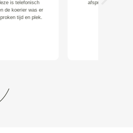
afspraak ! Zeer vriendelijke
Next
chauffeur