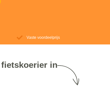
Vaste voordeelprijs
fietskoerier in