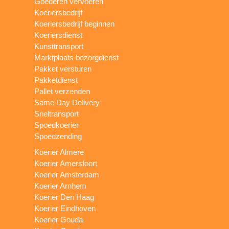
Goederen vervoeren
Koeriersbedrijf
Koeriersbedrijf beginnen
Koeriersdienst
Kunsttransport
Marktplaats bezorgdienst
Pakket versturen
Pakketdienst
Pallet verzenden
Same Day Delivery
Sneltransport
Spoedkoerier
Spoedzending
Koerier Almere
Koerier Amersfoort
Koerier Amsterdam
Koerier Arnhem
Koerier Den Haag
Koerier Eindhoven
Koerier Gouda