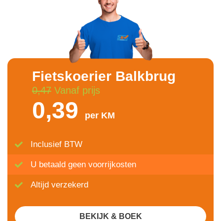
Fietskoerier Balkbrug
0,47
Vanaf prijs
0,39
per KM
Inclusief BTW
U betaald geen voorrijkosten
Altijd verzekerd
BEKIJK & BOEK