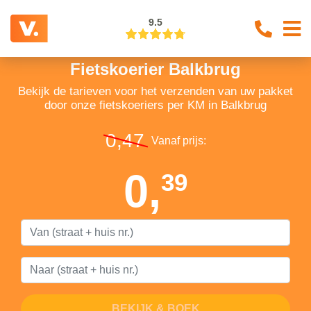
9.5
Fietskoerier Balkbrug
Bekijk de tarieven voor het verzenden van uw pakket
door onze fietskoeriers per KM in Balkbrug
0,47
Vanaf prijs:
0,
39
BEKIJK & BOEK