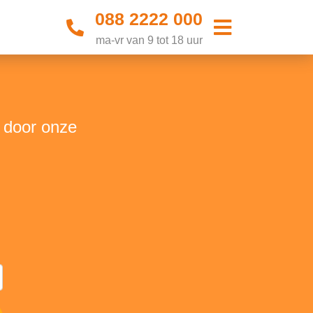
088 2222 000
ma-vr van 9 tot 18 uur
t door onze