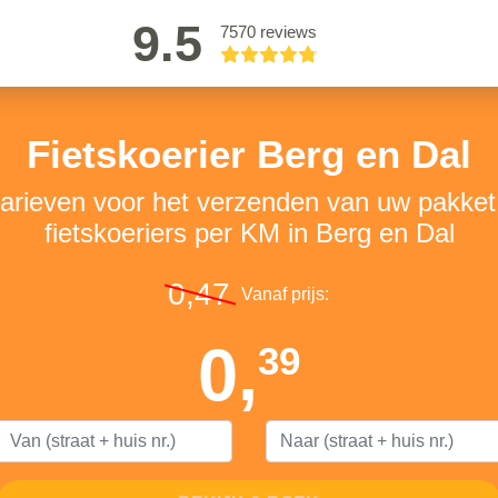
9.5
7570 reviews
Fietskoerier Berg en Dal
tarieven voor het verzenden van uw pakke
fietskoeriers per KM in Berg en Dal
0,47
Vanaf prijs:
0,
39