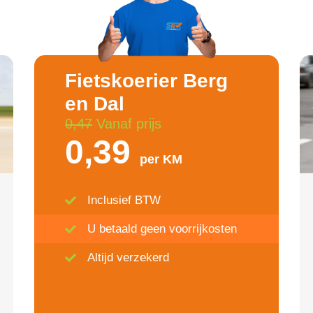
Fietskoerier Berg
en Dal
0,47
Vanaf prijs
0,39
per KM
Inclusief BTW
U betaald geen voorrijkosten
Altijd verzekerd