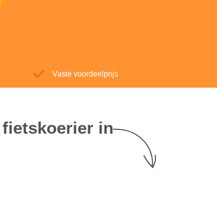
Vaste voordeelprijs
fietskoerier in