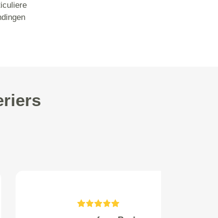
iculiere
ndingen
riers