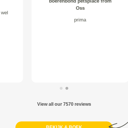
Slabbers from Naaldwijk
exact vlgs afgesproken tijd, zeer
behulpzame chauffeur.
View all our 7570 reviews
BEKIJK & BOEK