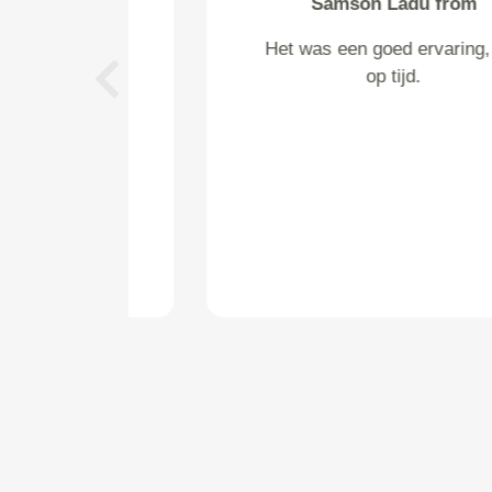
c. van zorge from Renkum
Ik vond het heel prettig dat ik op
de hoogte gehouden werd: de
Previous
chauffeur belde mij op met de
mededeling dat het later werd
dan hij dacht (we hadden geen
vast tijdstip afgesproken!)
omdat er veel files waren. Na
aflevering van het pakket bij
onze klan...