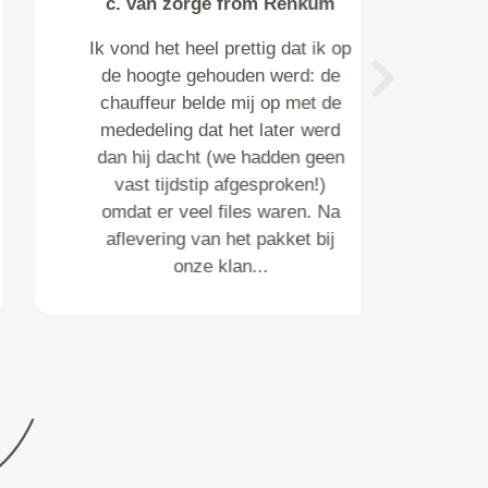
Hans van den Berg from
De gegeven opdracht is keurig
uitgevoerd. Mocht ik in de
Next
toekomst nog een vervoerder
nodig hebben , dan kom ik zeker
terug. Mijn complimenten.