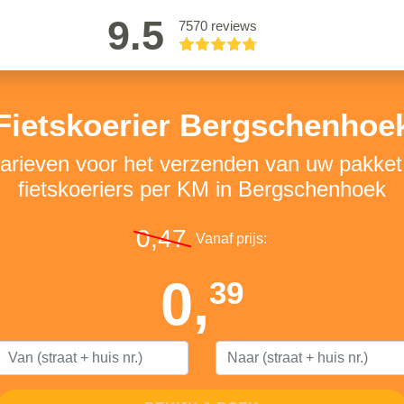
9.5
7570 reviews
Fietskoerier Bergschenhoe
tarieven voor het verzenden van uw pakke
fietskoeriers per KM in Bergschenhoek
0,47
Vanaf prijs:
0,
39