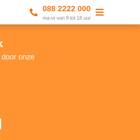
088 2222 000
ma-vr van 9 tot 18 uur
k
t door onze