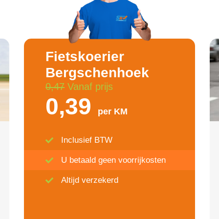
Fietskoerier
Bergschenhoek
0,47
Vanaf prijs
0,39
per KM
Inclusief BTW
U betaald geen voorrijkosten
Altijd verzekerd