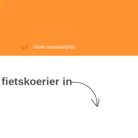
Vaste voordeelprijs
fietskoerier in