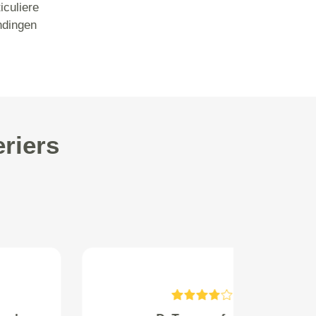
iculiere
ndingen
riers