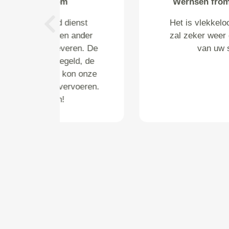
Wernsen from Amersfoort
Het is vlekkeloos verlopen en
Previous
zal zeker weer gebruikmaken
van uw service