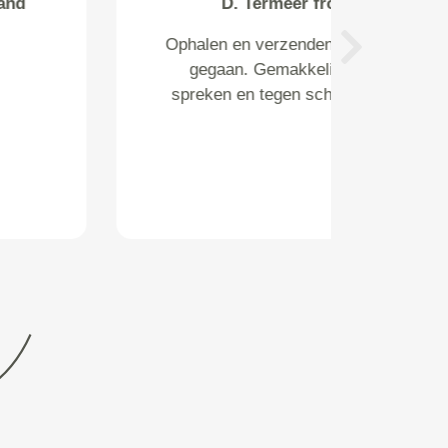
D. Termeer from
Ophalen en verzenden is perfect
Next
gegaan. Gemakkelijk af te
spreken en tegen scherpe prijs