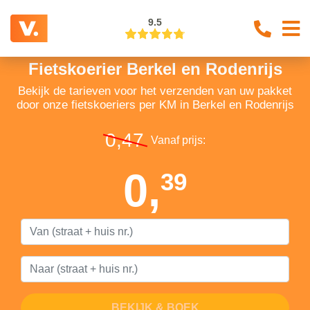
9.5
Fietskoerier Berkel en Rodenrijs
Bekijk de tarieven voor het verzenden van uw pakket
door onze fietskoeriers per KM in Berkel en Rodenrijs
0,47
Vanaf prijs:
0,
39
BEKIJK & BOEK