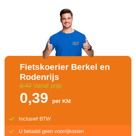
Fietskoerier Berkel en
Rodenrijs
0,47
Vanaf prijs
0,39
per KM
Inclusief BTW
U betaald geen voorrijkosten