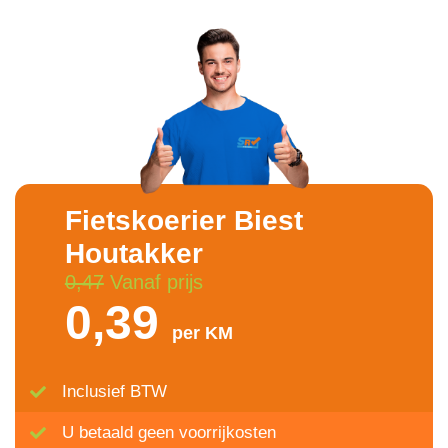
Fietskoerier Biest
Houtakker
0,47
Vanaf prijs
0,39
per KM
Inclusief BTW
U betaald geen voorrijkosten