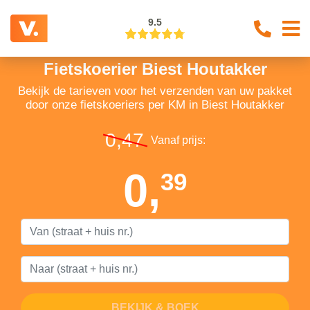
9.5
Fietskoerier Biest Houtakker
Bekijk de tarieven voor het verzenden van uw pakket
door onze fietskoeriers per KM in Biest Houtakker
0,47
Vanaf prijs:
0,
39
BEKIJK & BOEK