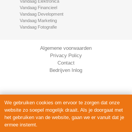
Vandaag Elektronica
Vandaag Financieel
Vandaag Development
Vandaag Marketing
Vandaag Fotografie
Algemene voorwaarden
Privacy Policy
Contact
Bedrijven Inlog
We gebruiken cookies om ervoor te zorgen dat onze
website zo soepel mogelijk draait. Als je doorgaat met
Serviceright Koeriers is onderdeel van
het gebruiken van de website, gaan we er vanuit dat je
The Right Service B.V. | KVK 90914872
ermee instemt.
© 2020 - 2026