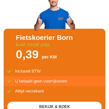
Fietskoerier Born
0,47
Vanaf prijs
0,39
per KM
Inclusief BTW
U betaald geen voorrijkosten
Altijd verzekerd
BEKIJK & BOEK