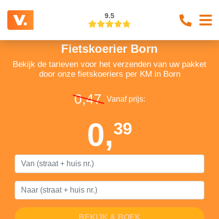
9.5
Fietskoerier Born
Bekijk de tarieven voor het verzenden van uw pakket
door onze fietskoeriers per KM in Born
0,47
Vanaf prijs:
0,
39
BEKIJK & BOEK