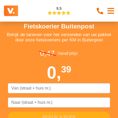
9.5
Fietskoerier Buitenpost
Bekijk de tarieven voor het verzenden van uw pakket
door onze fietskoeriers per KM in Buitenpost
0,47
Vanaf prijs:
0,
39
BEKIJK & BOEK