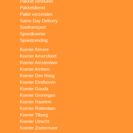
Pakket versturen
Pakketdienst
Pallet verzenden
Same Day Delivery
Sneltransport
Spoedkoerier
Spoedzending
Koerier Almere
Koerier Amersfoort
Koerier Amsterdam
Koerier Arnhem
Koerier Den Haag
Koerier Eindhoven
Koerier Gouda
Koerier Groningen
Koerier Haarlem
Koerier Rotterdam
Koerier Tilburg
Koerier Utrecht
Koerier Zoetermeer