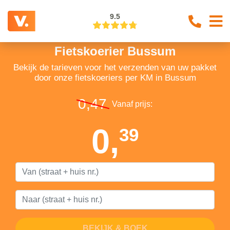
9.5
Fietskoerier Bussum
Bekijk de tarieven voor het verzenden van uw pakket
door onze fietskoeriers per KM in Bussum
0,47
Vanaf prijs:
0,
39
BEKIJK & BOEK