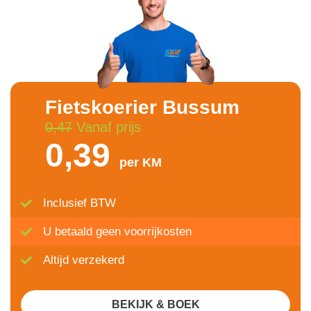
Fietskoerier Bussum
0,47
Vanaf prijs
0,39
per KM
Inclusief BTW
U betaald geen voorrijkosten
Altijd verzekerd
BEKIJK & BOEK