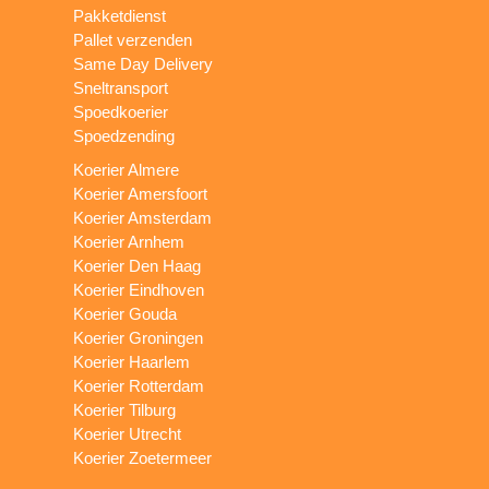
Pakketdienst
Pallet verzenden
Same Day Delivery
Sneltransport
Spoedkoerier
Spoedzending
Koerier Almere
Koerier Amersfoort
Koerier Amsterdam
Koerier Arnhem
Koerier Den Haag
Koerier Eindhoven
Koerier Gouda
Koerier Groningen
Koerier Haarlem
Koerier Rotterdam
Koerier Tilburg
Koerier Utrecht
Koerier Zoetermeer