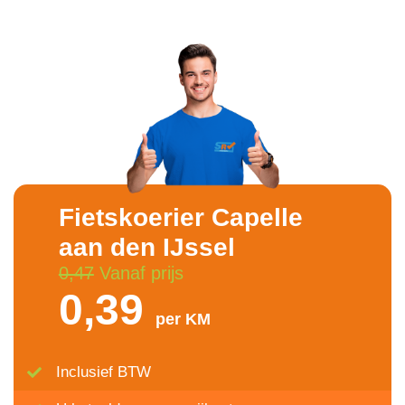
Fietskoerier Capelle
aan den IJssel
0,47
Vanaf prijs
0,39
per KM
Inclusief BTW