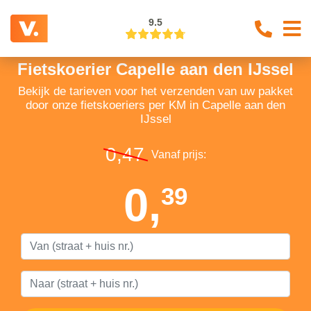
9.5
Fietskoerier Capelle aan den IJssel
Bekijk de tarieven voor het verzenden van uw pakket
door onze fietskoeriers per KM in Capelle aan den
IJssel
0,47
Vanaf prijs:
0,
39