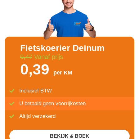
Fietskoerier Deinum
0,47
Vanaf prijs
0,39
per KM
Inclusief BTW
U betaald geen voorrijkosten
Altijd verzekerd
BEKIJK & BOEK