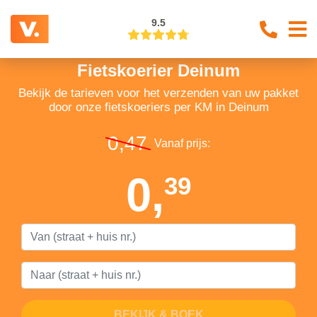
9.5
Fietskoerier Deinum
Bekijk de tarieven voor het verzenden van uw pakket
door onze fietskoeriers per KM in Deinum
0,47
Vanaf prijs:
0,
39
BEKIJK & BOEK