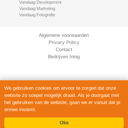
Vandaag Development
Vandaag Marketing
Vandaag Fotografie
Algemene voorwaarden
Privacy Policy
Contact
Bedrijven Inlog
We gebruiken cookies om ervoor te zorgen dat onze
website zo soepel mogelijk draait. Als je doorgaat met
Serviceright Koeriers is onderdeel van
het gebruiken van de website, gaan we er vanuit dat je
The Right Service B.V. | KVK 90914872
ermee instemt.
© 2020 - 2026
alle rechten voorbehouden.
Oke